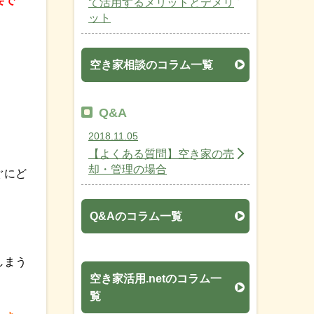
要で
て活用するメリットとデメリ
ット
空き家相談のコラム一覧
Q&A
2018.11.05
【よくある質問】空き家の売
却・管理の場合
ぐにど
Q&Aのコラム一覧
しまう
空き家活用.netのコラム一
覧