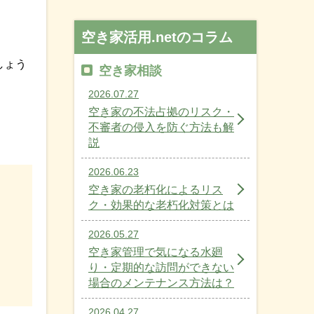
空き家活用.netのコラム
しょう
空き家相談
2026.07.27
空き家の不法占拠のリスク・
。
不審者の侵入を防ぐ方法も解
説
2026.06.23
空き家の老朽化によるリス
ク・効果的な老朽化対策とは
2026.05.27
空き家管理で気になる水廻
り・定期的な訪問ができない
場合のメンテナンス方法は？
2026.04.27