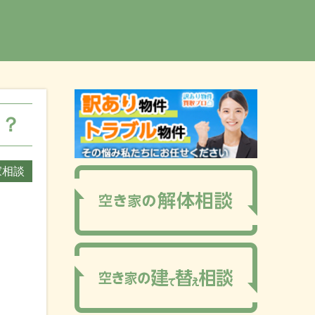
は？
家相談