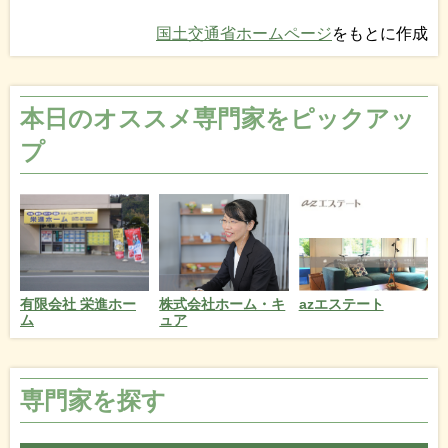
国土交通省ホームページ
をもとに作成
本日のオススメ専門家をピックアッ
プ
azエステート
有限会社 栄進ホー
株式会社ホーム・キ
ム
ュア
専門家を探す