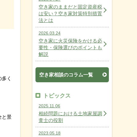
空き家のままだと固定資産税
は安い？空き家対策特別措置
法とは
2026.03.24
空き家に火災保険をかける必
要性・保険選びのポイントも
解説
空き家相談のコラム一覧
の多く
トピックス
2025.11.06
相続問題における土地家屋調
全と景
査士の役割
2023.05.18