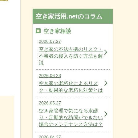
空き家活用.netのコラム
空き家相談
2026.07.27
空き家の不法占拠のリスク・
不審者の侵入を防ぐ方法も解
説
。
2026.06.23
空き家の老朽化によるリス
ク・効果的な老朽化対策とは
2026.05.27
空き家管理で気になる水廻
り・定期的な訪問ができない
場合のメンテナンス方法は？
2026.04.27