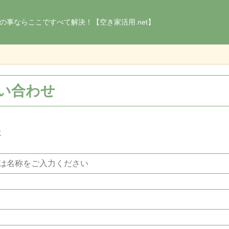
の事ならここですべて解決！【空き家活用.net】
い合わせ
社