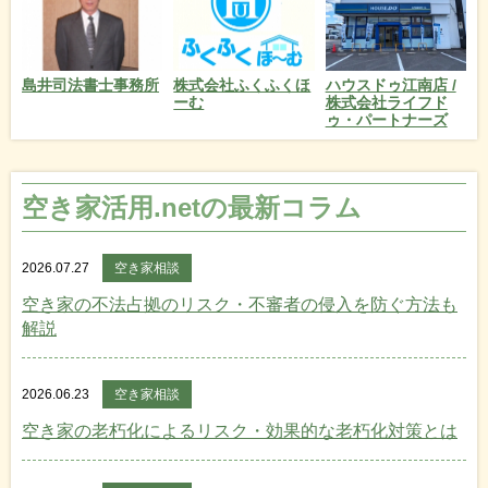
島井司法書士事務所
株式会社ふくふくほ
ハウスドゥ江南店 /
ーむ
株式会社ライフド
ゥ・パートナーズ
空き家活用.netの最新コラム
2026.07.27
空き家相談
空き家の不法占拠のリスク・不審者の侵入を防ぐ方法も
解説
2026.06.23
空き家相談
空き家の老朽化によるリスク・効果的な老朽化対策とは