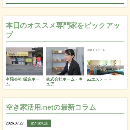
本日のオススメ専門家をピックアッ
プ
azエステート
有限会社 栄進ホー
株式会社ホーム・キ
ム
ュア
空き家活用.netの最新コラム
2026.07.27
空き家相談