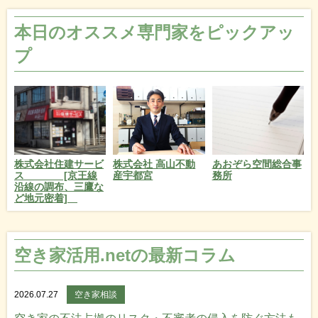
本日のオススメ専門家をピックアッ
プ
株式会社住建サービ
あおぞら空間総合事
株式会社 高山不動
ス [京王線
務所
産宇都宮
沿線の調布、三鷹な
ど地元密着]
空き家活用.netの最新コラム
2026.07.27
空き家相談