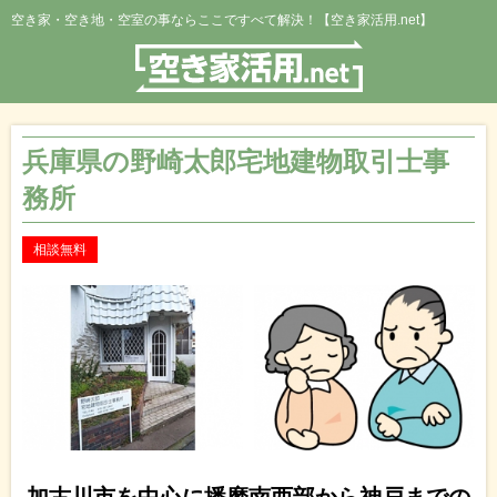
空き家・空き地・空室の事ならここですべて解決！【空き家活用.net】
兵庫県の野崎太郎宅地建物取引士事
務所
相談無料
加古川市を中心に播磨南西部から神戸までの