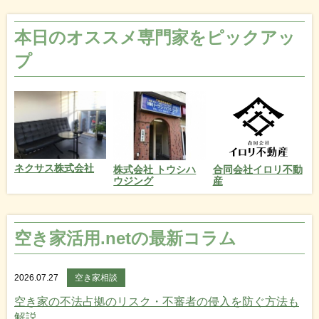
本日のオススメ専門家をピックアッ
プ
ネクサス株式会社
株式会社 トウシハ
合同会社イロリ不動
ウジング
産
空き家活用.netの最新コラム
2026.07.27
空き家相談
空き家の不法占拠のリスク・不審者の侵入を防ぐ方法も
解説