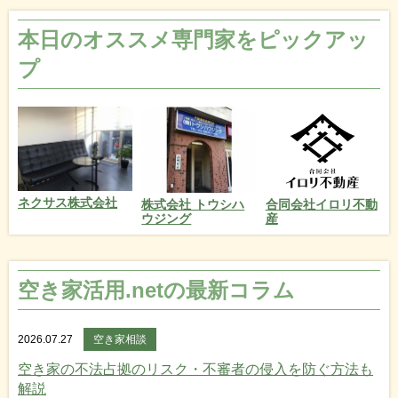
本日のオススメ専門家をピックアッ
プ
ネクサス株式会社
株式会社 トウシハ
合同会社イロリ不動
ウジング
産
空き家活用.netの最新コラム
2026.07.27
空き家相談
空き家の不法占拠のリスク・不審者の侵入を防ぐ方法も
解説