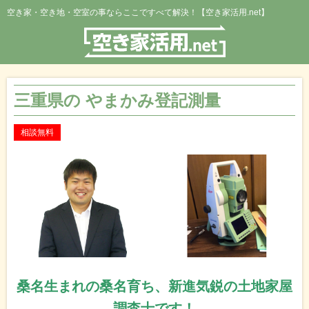
空き家・空き地・空室の事ならここですべて解決！【空き家活用.net】
三重県の やまかみ登記測量
相談無料
桑名生まれの桑名育ち、新進気鋭の土地家屋
調査士です！