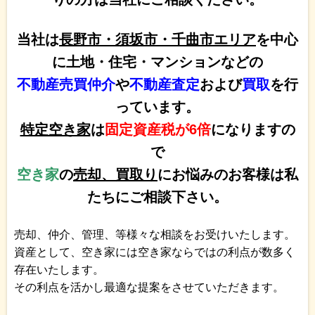
当社は
長野市・須坂市・千曲市エリア
を中心
に土地・住宅・マンションなどの
不動産売買仲介
や
不動産査定
および
買取
を行
っています。
特定空き家
は
固定資産税が6倍
になりますの
で
空き家
の
売却、買取り
にお悩みのお客様は私
たちにご相談下さい。
売却、仲介、管理、等様々な相談をお受けいたします。
資産として、空き家には空き家ならではの利点が数多く
存在いたします。
その利点を活かし最適な提案をさせていただきます。