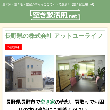
空き家・空き地・空室の事ならここですべて解決！【空き家活用.net】
長野県の株式会社 アットユーライフ
相談無料
長野県長野市で
空き家
の
売却、買取り
でお困
りの方は当社にご相談ください。