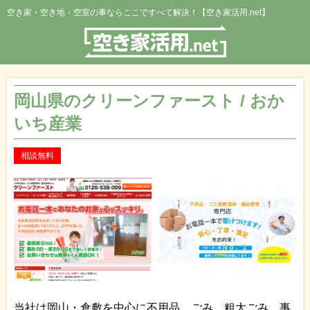
空き家・空き地・空室の事ならここですべて解決！【空き家活用.net】
岡山県のクリーンファースト / おか
いち産業
相談無料
当社は岡山・倉敷を中心に不用品、ごみ、粗大ごみ、事