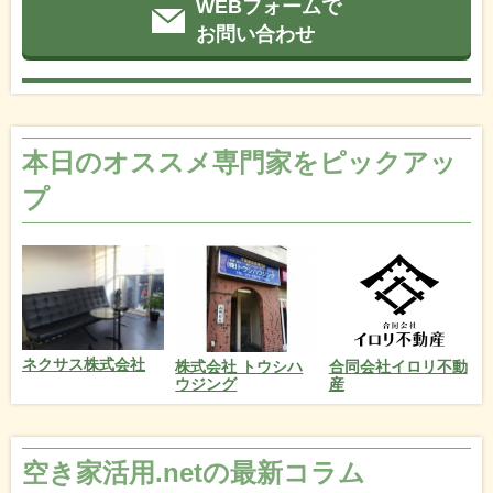
WEBフォームで
お問い合わせ
本日のオススメ専門家をピックアッ
プ
ネクサス株式会社
株式会社 トウシハ
合同会社イロリ不動
ウジング
産
空き家活用.netの最新コラム