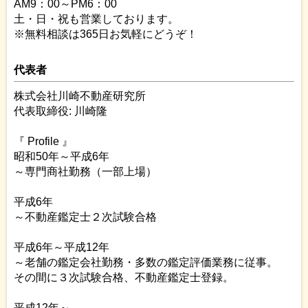
AM9：00～PM6：00
土・日・祝も営業しております。
※無料相談は365日お気軽にどうぞ！
代表者
株式会社川崎不動産研究所
代表取締役: 川崎隆
『 Profile 』
昭和50年～平成6年
～専門商社勤務（一部上場）
平成6年
～不動産鑑定士２次試験合格
平成6年～平成12年
～老舗の鑑定会社勤務・多数の鑑定評価業務に従事。
その間に３次試験合格、不動産鑑定士登録。
平成12年～