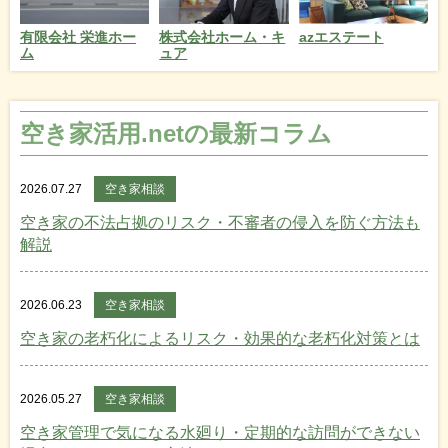
azエステート
有限会社 栄進ホー
株式会社ホーム・キ
ム
ュア
空き家活用.netの最新コラム
2026.07.27
空き家相談
空き家の不法占拠のリスク・不審者の侵入を防ぐ方法も
解説
2026.06.23
空き家相談
空き家の老朽化によるリスク・効果的な老朽化対策とは
2026.05.27
空き家相談
空き家管理で気になる水廻り・定期的な訪問ができない