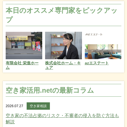
本日のオススメ専門家をピックアッ
プ
azエステート
有限会社 栄進ホー
株式会社ホーム・キ
ム
ュア
空き家活用.netの最新コラム
2026.07.27
空き家相談
空き家の不法占拠のリスク・不審者の侵入を防ぐ方法も
解説