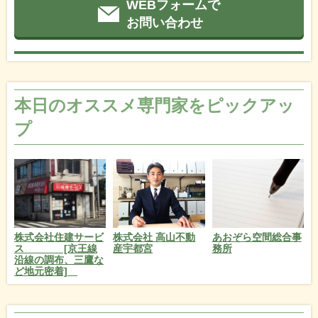
WEBフォームで
お問い合わせ
本日のオススメ専門家をピックアッ
プ
株式会社住建サービ
あおぞら空間総合事
株式会社 高山不動
ス [京王線
務所
産宇都宮
沿線の調布、三鷹な
ど地元密着]