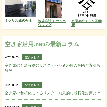
ネクサス株式会社
株式会社 トウシハ
合同会社イロリ不動
ウジング
産
空き家活用.netの最新コラム
2026.07.27
空き家相談
空き家の不法占拠のリスク・不審者の侵入を防ぐ方法も
解説
2026.06.23
空き家相談
空き家の老朽化によるリスク・効果的な老朽化対策とは