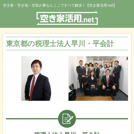
空き家・空き地・空室の事ならここですべて解決！【空き家活用.net】
東京都の税理士法人早川・平会計