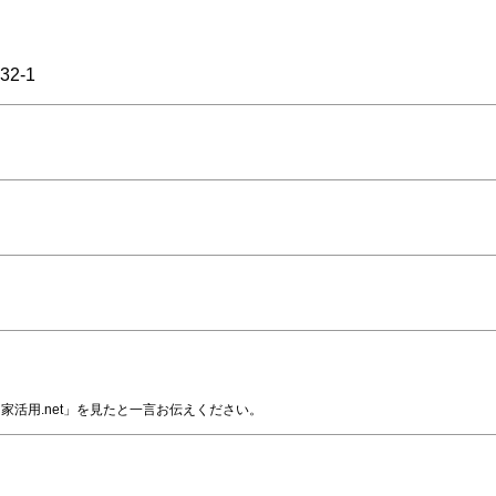
2-1
家活用.net」を見たと一言お伝えください。