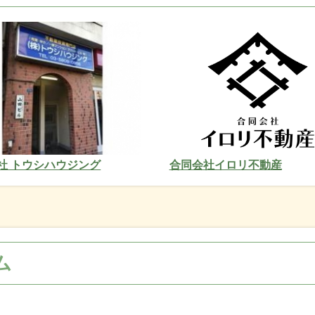
社 トウシハウジング
合同会社イロリ不動産
ム