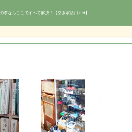
の事ならここですべて解決！【空き家活用.net】