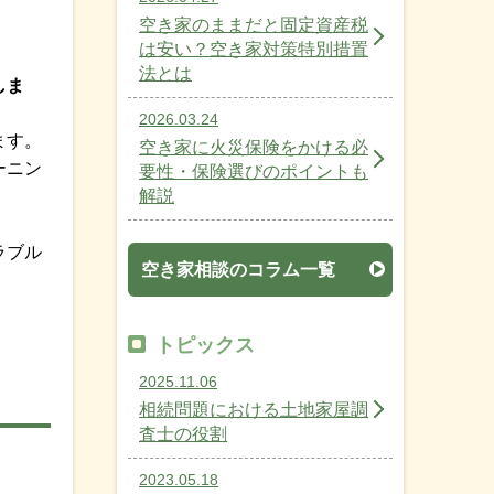
空き家のままだと固定資産税
は安い？空き家対策特別措置
法とは
しま
2026.03.24
ます。
空き家に火災保険をかける必
ーニン
要性・保険選びのポイントも
解説
ラブル
空き家相談のコラム一覧
トピックス
2025.11.06
相続問題における土地家屋調
査士の役割
2023.05.18