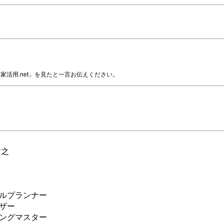
家活用.net」を見たと一言お伝えください。
貴之
ルプランナー
ザー
ングマスター