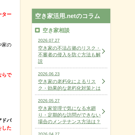
ーター
空き家活用.netのコラム
空き家相談
2026.07.27
や家の
空き家の不法占拠のリスク・
不審者の侵入を防ぐ方法も解
説
2026.06.23
ならで
空き家の老朽化によるリス
ク・効果的な老朽化対策とは
2026.05.27
空き家管理で気になる水廻
り・定期的な訪問ができない
アドバ
場合のメンテナンス方法は？
をした
2026.04.27