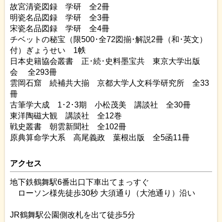
故宮清瓷図録 学研 全2冊
明瓷名品図録 学研 全3冊
宋瓷名品図録 学研 全4冊
チベットの秘宝（限500･全72図揃･解説2冊（和･英文）
付）ぎょうせい 1帙
日本史籍協会叢書 正･続･史料墨宝共 東京大学出版
会 全293冊
雲岡石窟 続補共大揃 京都大学人文科学研究所 全33
冊
古筆学大成 1･2･3期 小松茂美 講談社 全30冊
東洋陶磁大観 講談社 全12巻
戦史叢書 朝雲新聞社 全102冊
原典算命学大系 高尾義政 葉根出版 全5函11冊
アクセス
地下鉄鶴舞駅6番出口下車出てまっすぐ
ローソン様先徒歩30秒 大須通り（大池通り）沿い
JR鶴舞駅公園側改札を出て徒歩5分