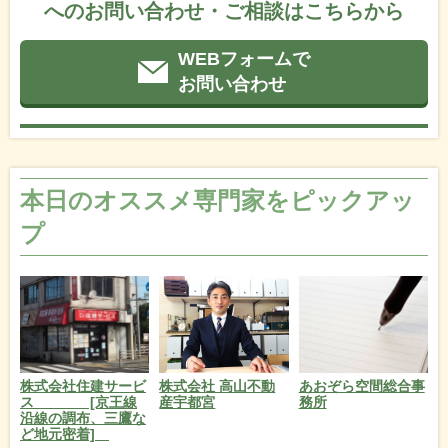
へのお問い合わせ・ご相談はこちらから
WEBフォームで
お問い合わせ
本日のオススメ専門家をピックアッ
プ
株式会社住建サービ
あおぞら空間総合事
株式会社 高山不動
ス [京王線
務所
産宇都宮
沿線の調布、三鷹な
ど地元密着]