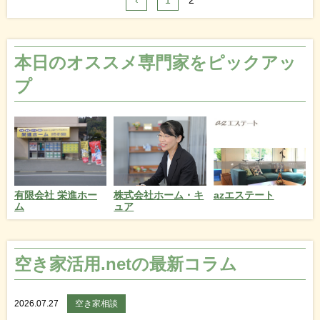
本日のオススメ専門家をピックアッ
プ
azエステート
有限会社 栄進ホー
株式会社ホーム・キ
ム
ュア
空き家活用.netの最新コラム
2026.07.27
空き家相談