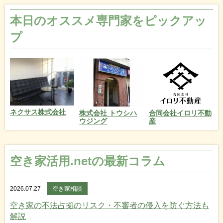
本日のオススメ専門家をピックアッ
プ
ネクサス株式会社
株式会社 トウシハ
合同会社イロリ不動
ウジング
産
空き家活用.netの最新コラム
2026.07.27
空き家相談
空き家の不法占拠のリスク・不審者の侵入を防ぐ方法も
解説