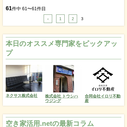
61
件中 61〜61件目
‹
1
2
3
本日のオススメ専門家をピックアッ
プ
ネクサス株式会社
株式会社 トウシハ
合同会社イロリ不動
ウジング
産
空き家活用.netの最新コラム