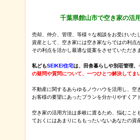
千葉県館山市で空き家の活
売却、仲介、管理、等様々な相談をお受けいた
資産として、空き家には空き家ならではの利点
その利点を活かし最適な提案をさせていただき
私​ど​も
​S​E​I​K​E​I​住​宅​
は​、​田​舎​暮​ら​し​や​別​荘​管​理​、​
の​疑​問​や​質​問​に​つ​い​て​、​一​つ​ひ​と​つ​解​決​し​て​ま​
不動産に関するあらゆるノウハウを活用し、空
お客様の要望にあったプランを分かりやすくア
空き家の活用方法は多岐に渡るため、悩むこと
ておくにはあまりにももったいないあなたの資