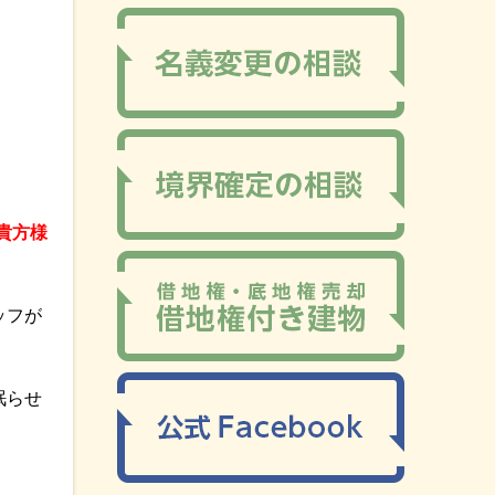
貴​方​様​
ッフが
眠らせ