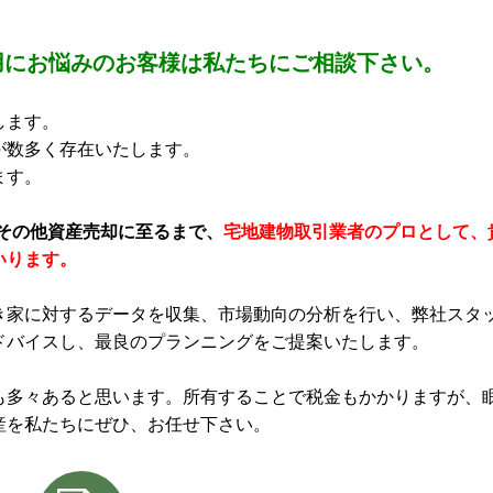
用にお悩みのお客様は私たちにご相談下さい。
します。
が数多く存在いたします。
ます。
そ​の​他​資​産​売​却​に​至​る​ま​で​、​
宅​地​建​物​取​引​業​者​の​プ​ロ​と​し​て​、​
い​り​ま​す​。
き家に対するデータを収集、市場動向の分析を行い、弊社スタ
ドバイスし、最良のプランニングをご提案いたします。
も多々あると思います。所有することで税金もかかりますが、
産を私たちにぜひ、お任せ下さい。