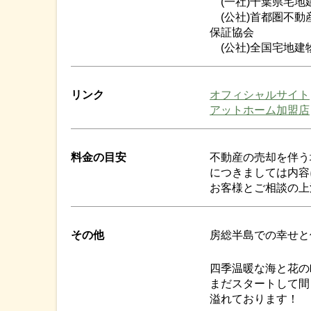
(一社)千葉県宅地
(公社)首都圏不動
保証協会
(公社)全国宅地建
リンク
オフィシャルサイト
アットホーム加盟店
料金の目安
不動産の売却を伴う
につきましては内容
お客様とご相談の上
その他
房総半島での幸せと
四季温暖な海と花の
まだスタートして間
溢れております！