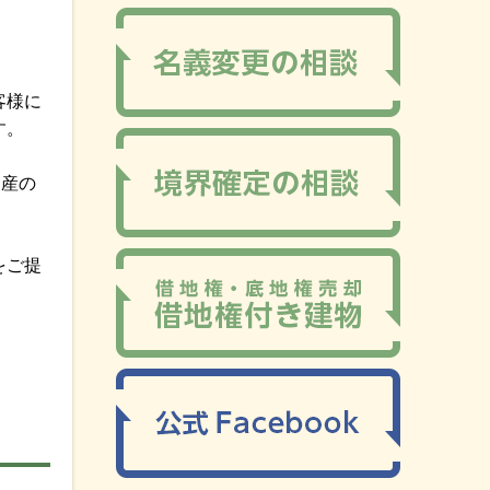
客様に
す。
資産の
をご提
。