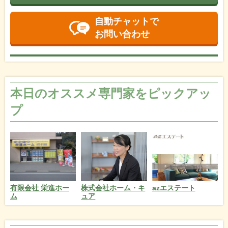
自動チャットで
お問い合わせ
本日のオススメ専門家をピックアッ
プ
azエステート
有限会社 栄進ホー
株式会社ホーム・キ
ム
ュア