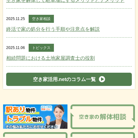
空き家を解体して駐車場にするメリットとデメリット
2025.11.25
空き家相談
終活で家の処分を行う手順や注意点を解説
2025.11.06
トピックス
相続問題における土地家屋調査士の役割
空き家活用.netのコラム一覧