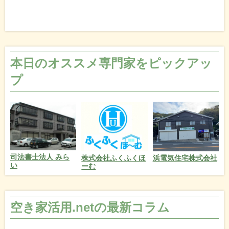
本日のオススメ専門家をピックアッ
プ
司法書士法人 みら
株式会社ふくふくほ
浜電気住宅株式会社
い
ーむ
空き家活用.netの最新コラム