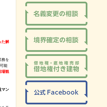
った解
業務を
可能
相場観
益マン