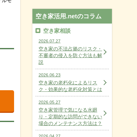
ケルモ
空き家活用.netのコラム
空き家相談
2026.07.27
空き家の不法占拠のリスク・
不審者の侵入を防ぐ方法も解
説
2026.06.23
空き家の老朽化によるリス
ク・効果的な老朽化対策とは
2026.05.27
空き家管理で気になる水廻
り・定期的な訪問ができない
場合のメンテナンス方法は？
2026.04.27