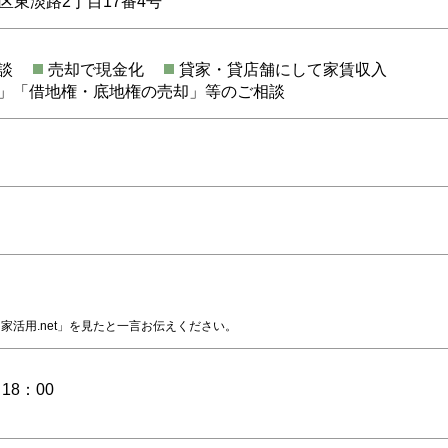
区東淡路2丁目17番4号
談
売却で現金化
貸家・貸店舗にして家賃収入
」「借地権・底地権の売却」等のご相談
家活用.net」を見たと一言お伝えください。
18：00