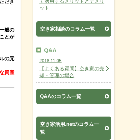
て活用するメリットとデメリ
ただき
ット
空き家相談のコラム一覧
一般の
ことが
Q&A
ルの元
2018.11.05
【よくある質問】空き家の売
な資産
却・管理の場合
Q&Aのコラム一覧
空き家活用.netのコラム一
覧