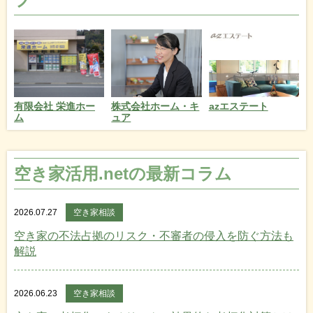
azエステート
有限会社 栄進ホー
株式会社ホーム・キ
ム
ュア
空き家活用.netの最新コラム
2026.07.27
空き家相談
空き家の不法占拠のリスク・不審者の侵入を防ぐ方法も
解説
2026.06.23
空き家相談