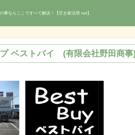
の事ならここですべて解決！【空き家活用.net】
 ベストバイ (有限会社野田商事