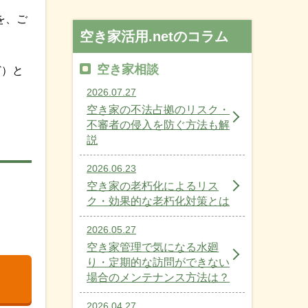
を、ご
空き家活用.netのコラム
空き家相談
ど）と
2026.07.27
空き家の不法占拠のリスク・
不審者の侵入を防ぐ方法も解
説
2026.06.23
空き家の老朽化によるリス
ク・効果的な老朽化対策とは
2026.05.27
空き家管理で気になる水廻
り・定期的な訪問ができない
場合のメンテナンス方法は？
2026.04.27