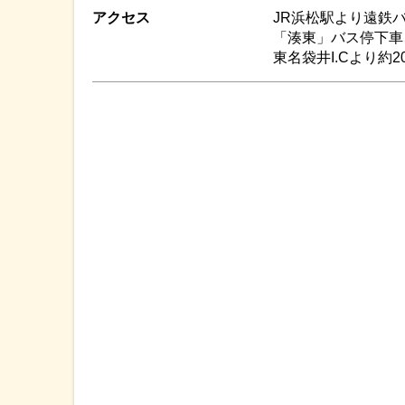
アクセス
JR浜松駅より遠鉄
「湊東」バス停下車
東名袋井I.Cより約2