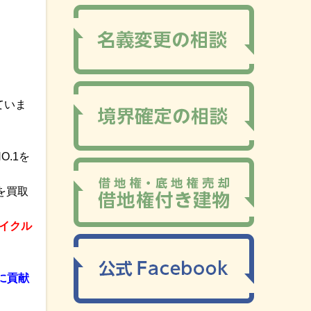
ていま
.1を
を買取
イクル
に貢献