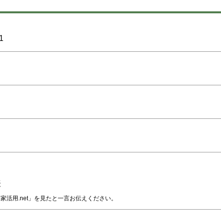
1
表
家活用.net」を見たと一言お伝えください。