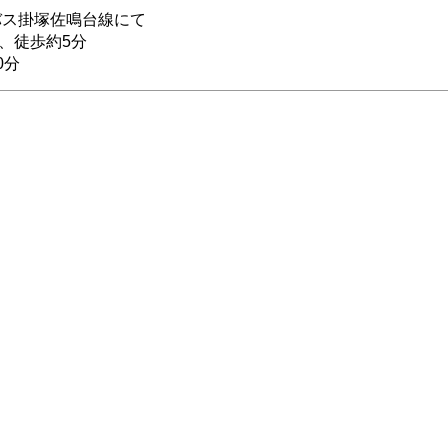
バス掛塚佐鳴台線にて
、徒歩約5分
0分