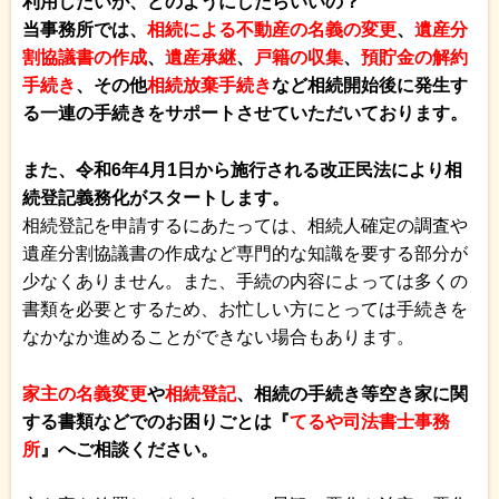
利用したいが、どのようにしたらいいの？
当事務所では、
相続による不動産の名義の変更
、
遺産分
割協議書の作成
、
遺産承継
、
戸籍の収集
、
預貯金の解約
手続き
、その他
相続放棄手続き
など相続開始後に発生す
る一連の手続きをサポートさせていただいております。
また、令和6年4月1日から施行される改正民法により相
続登記義務化がスタートします。
相続登記を申請するにあたっては、相続人確定の調査や
遺産分割協議書の作成など専門的な知識を要する部分が
少なくありません。また、手続の内容によっては多くの
書類を必要とするため、お忙しい方にとっては手続きを
なかなか進めることができない場合もあります。
家主の名義変更
や
相続登記
、
相続の手続き等空き家に関
する書類などでのお困りごとは『
てるや司法書士事務
所
』へご相談ください。