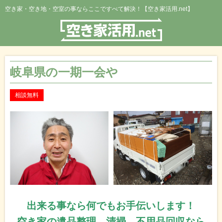
空き家・空き地・空室の事ならここですべて解決！【空き家活用.net】
岐阜県の一期一会や
相談無料
出来る事なら何でもお手伝いします！
空き家の遺品整理、清掃、不用品回収なら