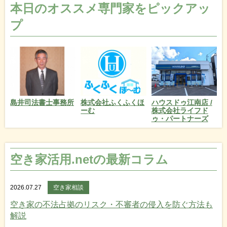
本日のオススメ専門家をピックアッ
プ
島井司法書士事務所
株式会社ふくふくほ
ハウスドゥ江南店 /
ーむ
株式会社ライフド
ゥ・パートナーズ
空き家活用.netの最新コラム
2026.07.27
空き家相談
空き家の不法占拠のリスク・不審者の侵入を防ぐ方法も
解説