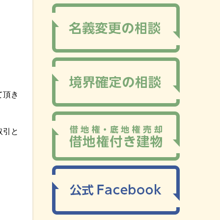
て頂き
取引と