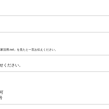
家活用.net」を見たと一言お伝えください。
せください。
可
号