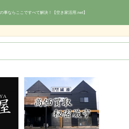
の事ならここですべて解決！【空き家活用.net】