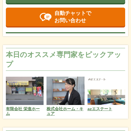
自動チャットで
お問い合わせ
本日のオススメ専門家をピックアッ
プ
azエステート
有限会社 栄進ホー
株式会社ホーム・キ
ム
ュア