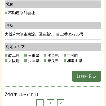
職種
不動産取引会社
住所
大阪府大阪市東淀川区豊新5丁目12番35-205号
対応エリア
岐阜県
三重県
滋賀県
京都府
大阪府
兵庫県
奈良県
和歌山県
詳細を見る
74
件中 61〜74件目
‹
1
2
3