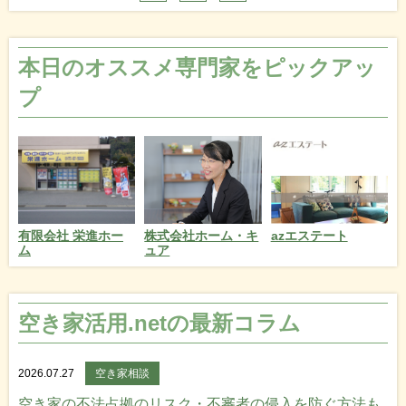
本日のオススメ専門家をピックアッ
プ
azエステート
有限会社 栄進ホー
株式会社ホーム・キ
ム
ュア
空き家活用.netの最新コラム
2026.07.27
空き家相談
空き家の不法占拠のリスク・不審者の侵入を防ぐ方法も