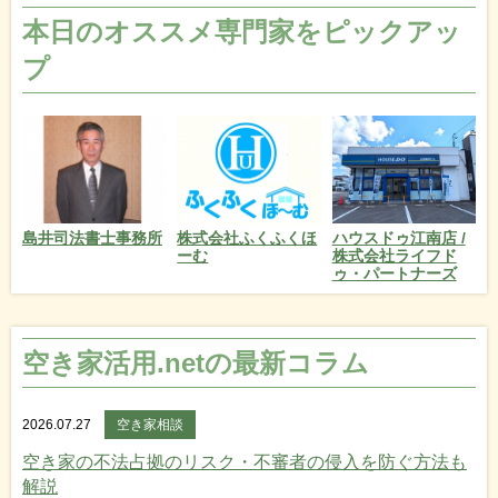
本日のオススメ専門家をピックアッ
プ
島井司法書士事務所
株式会社ふくふくほ
ハウスドゥ江南店 /
ーむ
株式会社ライフド
ゥ・パートナーズ
空き家活用.netの最新コラム
2026.07.27
空き家相談
空き家の不法占拠のリスク・不審者の侵入を防ぐ方法も
解説