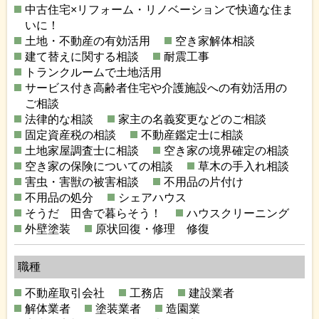
中古住宅×リフォーム・リノベーションで快適な住ま
いに！
土地・不動産の有効活用
空き家解体相談
建て替えに関する相談
耐震工事
トランクルームで土地活用
サービス付き高齢者住宅や介護施設への有効活用の
ご相談
法律的な相談
家主の名義変更などのご相談
固定資産税の相談
不動産鑑定士に相談
土地家屋調査士に相談
空き家の境界確定の相談
空き家の保険についての相談
草木の手入れ相談
害虫・害獣の被害相談
不用品の片付け
不用品の処分
シェアハウス
そうだ 田舎で暮らそう！
ハウスクリーニング
外壁塗装
原状回復・修理 修復
職種
不動産取引会社
工務店
建設業者
解体業者
塗装業者
造園業