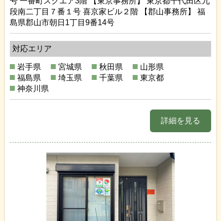
号 一番町スクエア3階 【東京事務所】 東京都千代田区九
段南二丁目７番１号 喜京家ビル２階 【郡山事務所】 福
島県郡山市朝日1丁目9番14号
対応エリア
岩手県
宮城県
秋田県
山形県
福島県
埼玉県
千葉県
東京都
神奈川県
詳細を見る