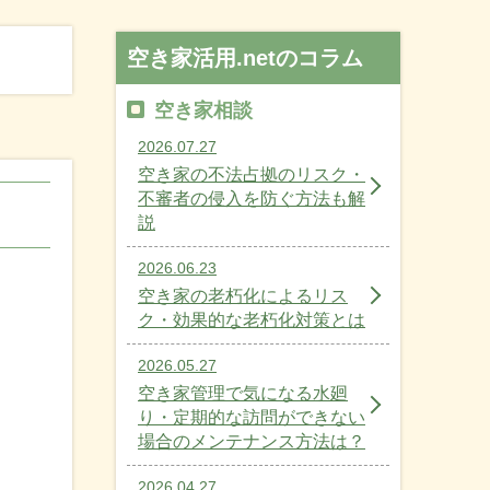
空き家活用.netのコラム
空き家相談
2026.07.27
空き家の不法占拠のリスク・
不審者の侵入を防ぐ方法も解
説
2026.06.23
空き家の老朽化によるリス
ク・効果的な老朽化対策とは
2026.05.27
空き家管理で気になる水廻
！
り・定期的な訪問ができない
場合のメンテナンス方法は？
2026.04.27