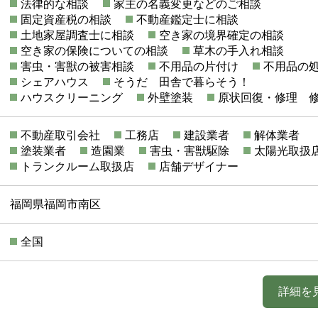
法律的な相談
家主の名義変更などのご相談
固定資産税の相談
不動産鑑定士に相談
土地家屋調査士に相談
空き家の境界確定の相談
空き家の保険についての相談
草木の手入れ相談
害虫・害獣の被害相談
不用品の片付け
不用品の
シェアハウス
そうだ 田舎で暮らそう！
ハウスクリーニング
外壁塗装
原状回復・修理 
不動産取引会社
工務店
建設業者
解体業者
塗装業者
造園業
害虫・害獣駆除
太陽光取扱
トランクルーム取扱店
店舗デザイナー
福岡県福岡市南区
全国
詳細を