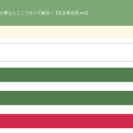
の事ならここですべて解決！【空き家活用.net】