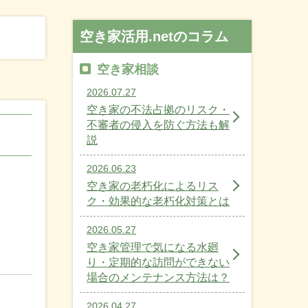
空き家活用.netのコラム
空き家相談
2026.07.27
空き家の不法占拠のリスク・
不審者の侵入を防ぐ方法も解
説
2026.06.23
空き家の老朽化によるリス
ク・効果的な老朽化対策とは
2026.05.27
！
空き家管理で気になる水廻
り・定期的な訪問ができない
場合のメンテナンス方法は？
2026.04.27