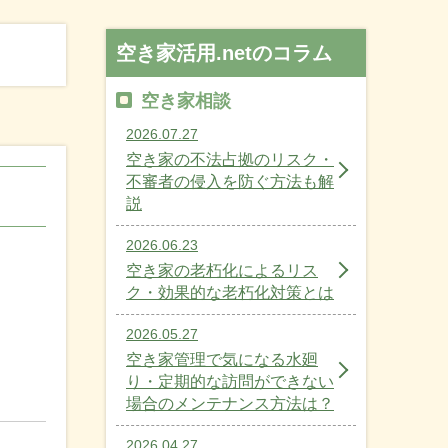
空き家活用.netのコラム
空き家相談
2026.07.27
空き家の不法占拠のリスク・
不審者の侵入を防ぐ方法も解
説
2026.06.23
空き家の老朽化によるリス
ク・効果的な老朽化対策とは
2026.05.27
！
空き家管理で気になる水廻
り・定期的な訪問ができない
場合のメンテナンス方法は？
2026.04.27