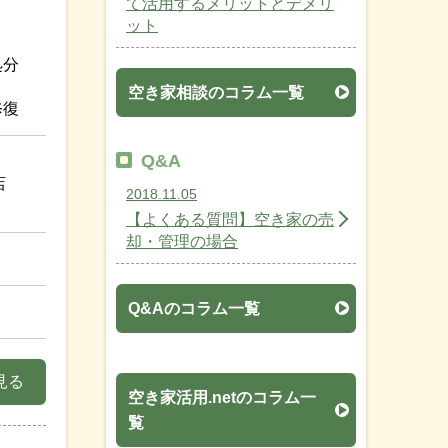
て活用するメリットとデメリ
ット
処分
空き家相談のコラム一覧
修復
Q&A
店
2018.11.05
【よくある質問】空き家の売
却・管理の場合
Q&Aのコラム一覧
見る
空き家活用.netのコラム一
覧