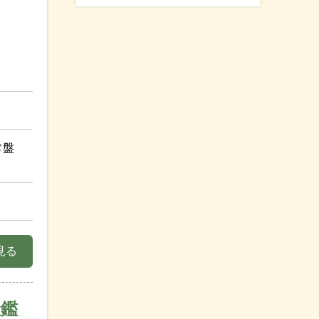
常盤
見る
鑑