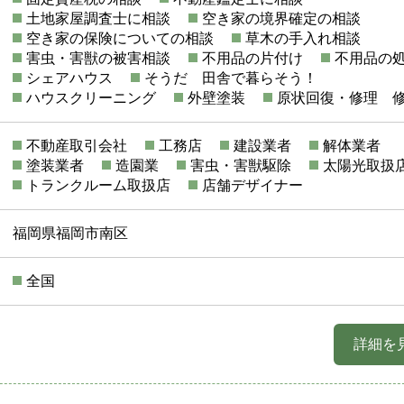
土地家屋調査士に相談
空き家の境界確定の相談
空き家の保険についての相談
草木の手入れ相談
害虫・害獣の被害相談
不用品の片付け
不用品の
シェアハウス
そうだ 田舎で暮らそう！
ハウスクリーニング
外壁塗装
原状回復・修理 
不動産取引会社
工務店
建設業者
解体業者
塗装業者
造園業
害虫・害獣駆除
太陽光取扱
トランクルーム取扱店
店舗デザイナー
福岡県福岡市南区
全国
詳細を