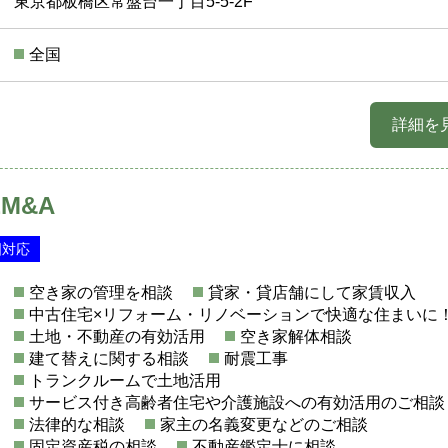
東京都板橋区常盤台一丁目5-5-2F
全国
詳細を
M&A
国対応
空き家の管理を相談
貸家・貸店舗にして家賃収入
中古住宅×リフォーム・リノベーションで快適な住まいに
土地・不動産の有効活用
空き家解体相談
建て替えに関する相談
耐震工事
トランクルームで土地活用
サービス付き高齢者住宅や介護施設への有効活用のご相談
法律的な相談
家主の名義変更などのご相談
固定資産税の相談
不動産鑑定士に相談