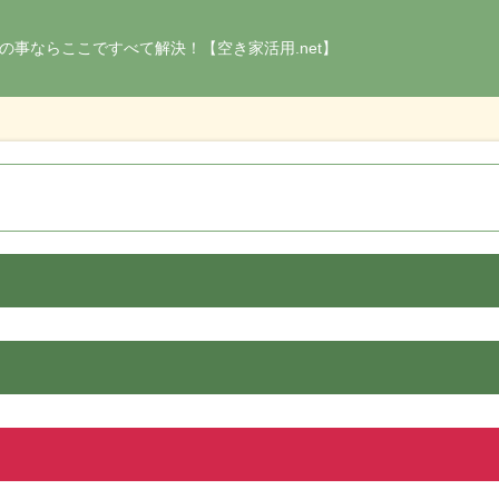
の事ならここですべて解決！【空き家活用.net】