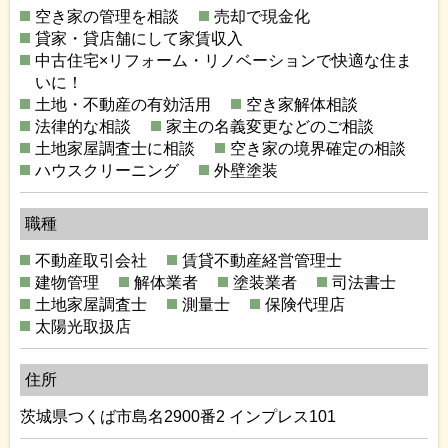
空き家の管理を相談
売却で現金化
貸家・貸店舗にして家賃収入
中古住宅×リフォーム・リノベーションで快適な住ま
いに！
土地・不動産の有効活用
空き家解体相談
法律的な相談
家主の名義変更などのご相談
土地家屋調査士に相談
空き家の境界確定の相談
ハウスクリーニング
外壁塗装
職種
不動産取引会社
賃貸不動産経営管理士
建物管理
解体業者
塗装業者
司法書士
土地家屋調査士
測量士
保険代理店
太陽光取扱店
住所
茨城県つくば市島名2900番2 インプレス101